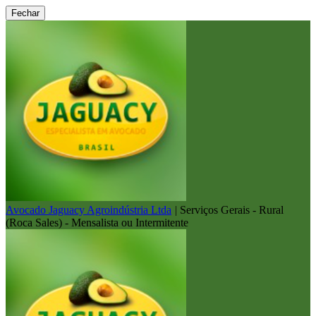
Fechar
Avocado Jaguacy Agroindústria Ltda
|
Serviços Gerais - Rural
(Roca Sales) - Mensalista ou Intermitente